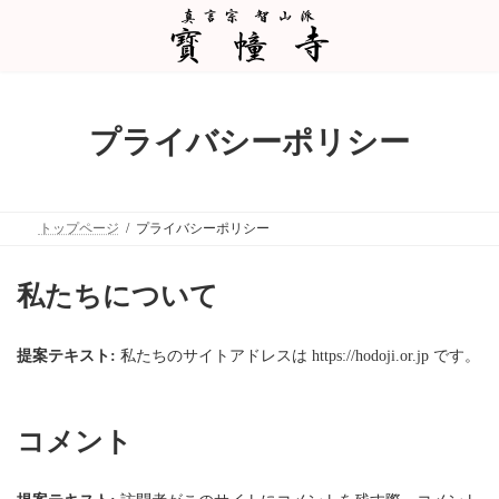
コ
ナ
ン
ビ
テ
ゲ
ン
ー
ツ
シ
へ
ョ
ス
ン
プライバシーポリシー
キ
に
ッ
移
プ
動
トップページ
プライバシーポリシー
私たちについて
提案テキスト:
私たちのサイトアドレスは https://hodoji.or.jp です。
コメント